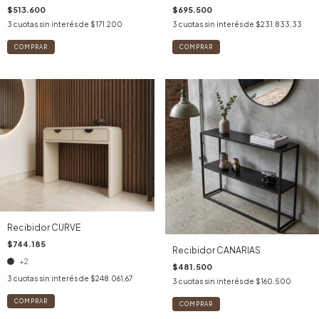
$695.500
$513.600
3
cuotas sin interés de
$231.833,33
3
cuotas sin interés de
$171.200
COMPRAR
COMPRAR
Recibidor CURVE
$744.185
Recibidor CANARIAS
+2
$481.500
3
cuotas sin interés de
$248.061,67
3
cuotas sin interés de
$160.500
COMPRAR
COMPRAR