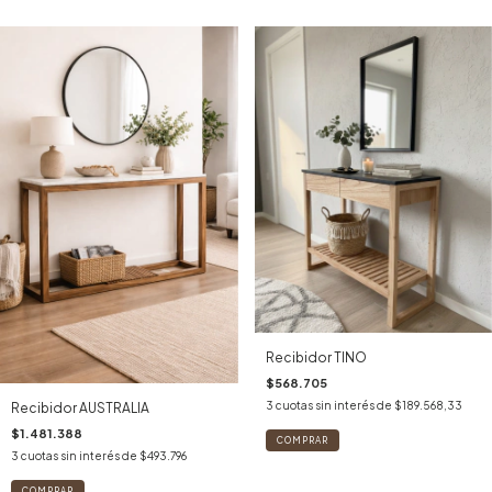
Recibidor TINO
$568.705
3
cuotas sin interés de
$189.568,33
Recibidor AUSTRALIA
$1.481.388
COMPRAR
3
cuotas sin interés de
$493.796