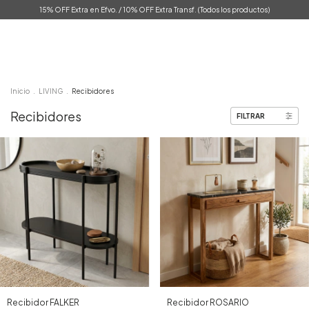
15% OFF Extra en Efvo. / 10% OFF Extra Transf. (Todos los productos)
0
Inicio
.
LIVING
.
Recibidores
Recibidores
FILTRAR
Recibidor ROSARIO
Recibidor FALKER