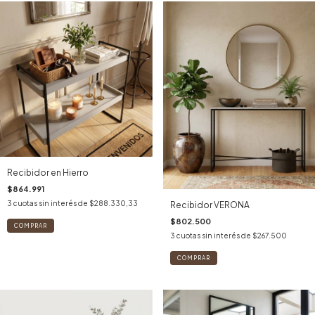
Recibidor en Hierro
$864.991
3
cuotas sin interés de
$288.330,33
Recibidor VERONA
$802.500
3
cuotas sin interés de
$267.500
COMPRAR