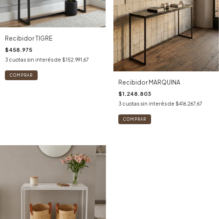
Recibidor TIGRE
$458.975
3
cuotas sin interés de
$152.991,67
Recibidor MARQUINA
$1.248.803
3
cuotas sin interés de
$416.267,67