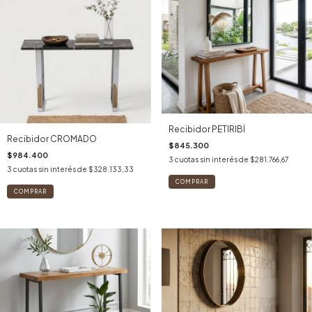
Recibidor PETIRIBÍ
Recibidor CROMADO
$845.300
$984.400
3
cuotas sin interés de
$281.766,67
3
cuotas sin interés de
$328.133,33