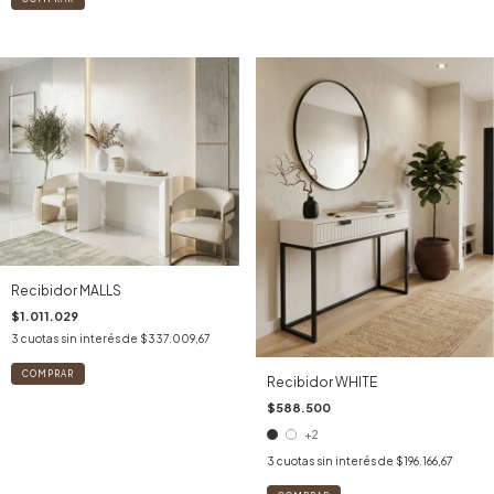
Recibidor MALLS
$1.011.029
3
cuotas sin interés de
$337.009,67
Recibidor WHITE
$588.500
+2
3
cuotas sin interés de
$196.166,67