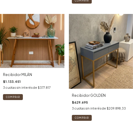
COMPRAR
Recibidor MILÁN
$1.133.451
3
cuotas sin interés de
$377.817
Recibidor GOLDEN
$629.695
3
cuotas sin interés de
$209.898,33