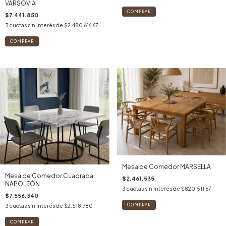
VARSOVIA
COMPRAR
$7.441.850
3
cuotas sin interés de
$2.480.616,67
Mesa de Comedor MARSELLA
Mesa de Comedor Cuadrada
$2.461.535
NAPOLEÓN
3
cuotas sin interés de
$820.511,67
$7.556.340
3
cuotas sin interés de
$2.518.780