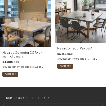
Mesa Comedor PERUGIA
Mesa de Comedor COPA en
$5.152.050
mármol carrara
3
cuotas sin interés de
$1.717.350
$4.808.580
3
cuotas sin interés de
$1.602.860
¡ESCRIBINOS A NUESTRO EMAIL!