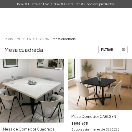
15% OFF Extra en Efvo. / 10% OFF Extra Transf. (Todos los productos)
0
Inicio
.
MUEBLES DE COCINA
.
Mesa cuadrada
Mesa cuadrada
FILTRAR
Mesa Comedor CARLSEN
$858.675
Mesa de Comedor Cuadrada
3
cuotas sin interés de
$286.225