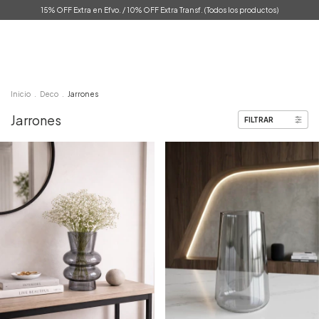
15% OFF Extra en Efvo. / 10% OFF Extra Transf. (Todos los productos)
0
Inicio
.
Deco
.
Jarrones
Jarrones
FILTRAR