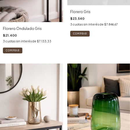
Florero Gris
$23.540
3
cuotas sin interés de
$7.846,67
Florero Ondulado Gris
COMPRAR
$21.400
3
cuotas sin interés de
$7.133,33
COMPRAR