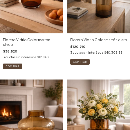
Florero Vidrio Color marrón -
Florero Vidrio Color marrón claro
chico
$120.910
$38.520
3
cuotas sin interés de
$40.303,33
3
cuotas sin interés de
$12.840
COMPRAR
COMPRAR