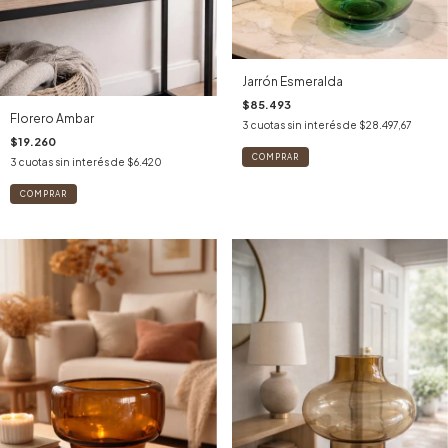
Jarrón Esmeralda
$85.493
Florero Ambar
3
cuotas sin interés de
$28.497,67
$19.260
3
cuotas sin interés de
$6.420
COMPRAR