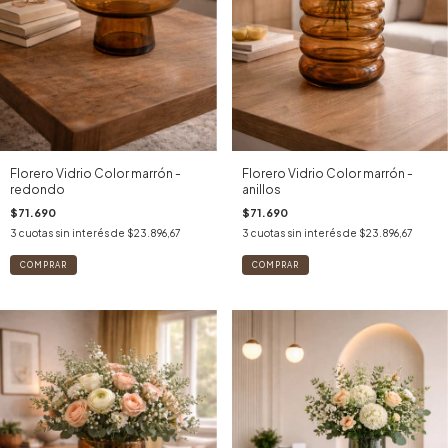
Florero Vidrio Color marrón -
Florero Vidrio Color marrón -
redondo
anillos
$71.690
$71.690
3
cuotas sin interés de
$23.896,67
3
cuotas sin interés de
$23.896,67
COMPRAR
COMPRAR