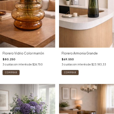
Florero Vidrio Color marrón
Florero Armonia Grande
$80.250
$69.550
3
cuotas sin interés de
$26.750
3
cuotas sin interés de
$23.183,33
COMPRAR
COMPRAR