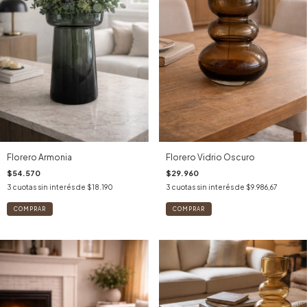
Florero Armonia
Florero Vidrio Oscuro
$54.570
$29.960
3
cuotas sin interés de
$18.190
3
cuotas sin interés de
$9.986,67
COMPRAR
COMPRAR