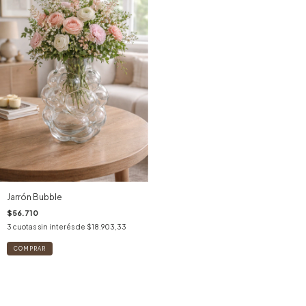
Jarrón Bubble
$56.710
3
cuotas sin interés de
$18.903,33
COMPRAR