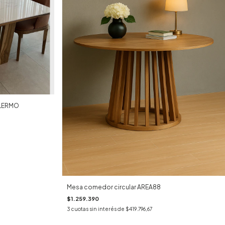
ALERMO
Mesa comedor circular AREA88
$1.259.390
3
cuotas sin interés de
$419.796,67