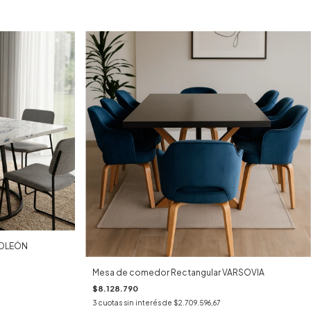
POLEÓN
Mesa de comedor Rectangular VARSOVIA
$8.128.790
3
cuotas sin interés de
$2.709.596,67