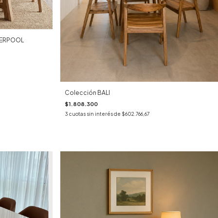
IVERPOOL
Colección BALI
$1.808.300
3
cuotas sin interés de
$602.766,67