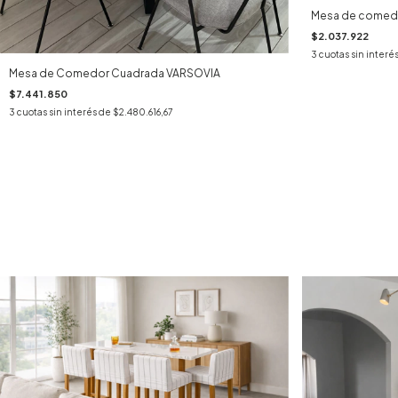
Mesa de comedor
$2.037.922
3
cuotas sin interé
Mesa de Comedor Cuadrada VARSOVIA
$7.441.850
3
cuotas sin interés de
$2.480.616,67