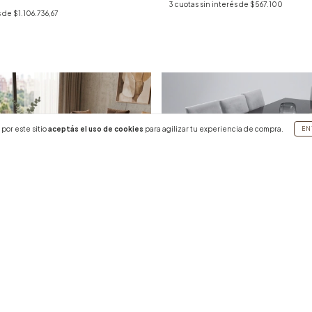
3
cuotas sin interés de
$567.100
s de
$1.106.736,67
por este sitio
aceptás el uso de cookies
para agilizar tu experiencia de compra.
EN
Mesa de comedor Rectangular M
$5.885.000
3
cuotas sin interés de
$1.961.666,67
r Rectangular CARRARA