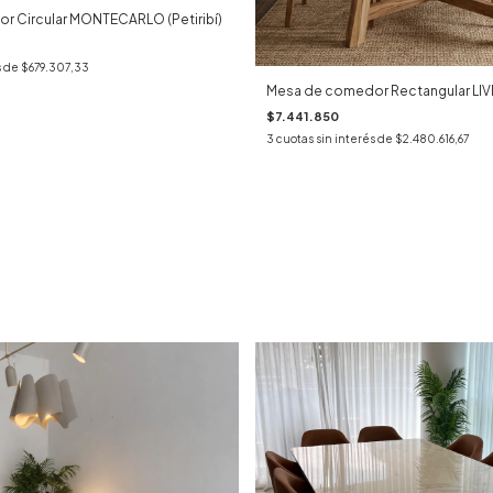
 Circular MONTECARLO (Petiribí)
s de
$679.307,33
Mesa de comedor Rectangular L
$7.441.850
3
cuotas sin interés de
$2.480.616,67