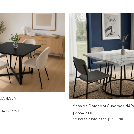
 CARLSEN
Mesa de Comedor Cuadrada NA
s de
$286.225
$7.556.340
3
cuotas sin interés de
$2.518.780