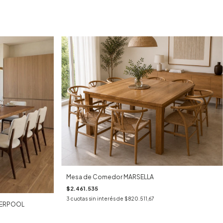
Mesa de Comedor MARSELLA
$2.461.535
3
cuotas sin interés de
$820.511,67
IVERPOOL