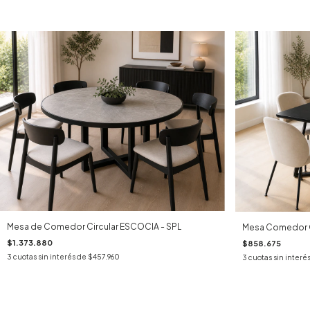
Mesa de Comedor Circular ESCOCIA - SPL
Mesa Comedor
$1.373.880
$858.675
3
cuotas sin interés de
$457.960
3
cuotas sin interé