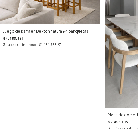
Juego de barra en Dekton natura + 4 banquetas
$4.453.661
3
cuotas sin interés de
$1.484.553,67
Mesa de comedo
$9.458.019
3
cuotas sin interé