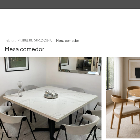
Inicio
Productos
Contacto
Inicio
.
MUEBLES DE COCINA
.
Mesa comedor
Mesa comedor