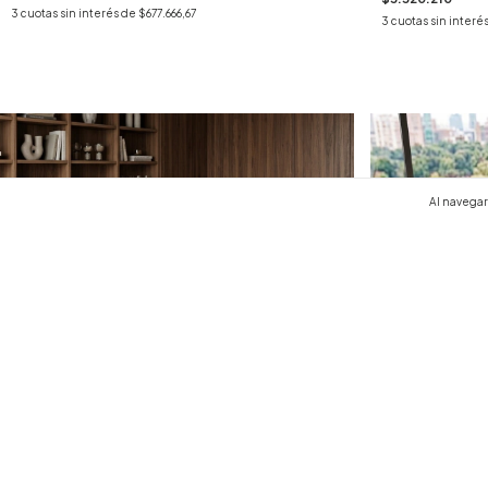
3
cuotas sin interés de
$677.666,67
3
cuotas sin interé
Al navegar 
Mesa Rectangular DALLAS
$5.243.000
3
cuotas sin interés de
$1.747.666,67
Mesa de comedo