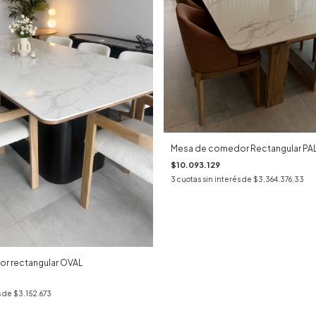
Mesa de comedor Rectangular P
$10.093.129
3
cuotas sin interés de
$3.364.376,33
r rectangular OVAL
s de
$3.152.673