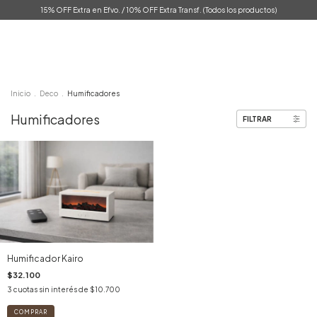
15% OFF Extra en Efvo. / 10% OFF Extra Transf. (Todos los productos)
0
Inicio
.
Deco
.
Humificadores
Humificadores
FILTRAR
Humificador Kairo
$32.100
3
cuotas sin interés de
$10.700
COMPRAR